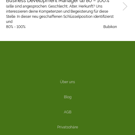
Business Development Manager (a) 80 – 100%
(a)lle sind angesprochen. Geschlecht, Alter, Herkunft? Uns
interessieren deine Kompetenzen und Begeisterung für diese
Stelle. In dieser neu geschaffenen Schlüsselposition identifizierst
und
80% - 100%
Bubikon
Über uns
Blog
AGB
Privatsphäre