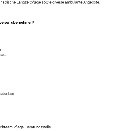
riatrische Langzeitpflege sowie diverse ambulante Angebote.
tsweisen übernehmen?
r
zess
ätsdenken
achteam Pflege, Beratungsstelle