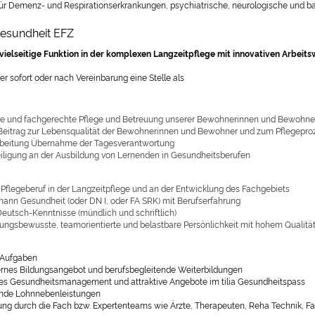
ür Demenz- und Respirationserkrankungen, psychiatrische, neurologische und ba
esundheit EFZ
 vielseitige Funktion in der komplexen Langzeitpflege mit innovativen Arbei
er sofort oder nach Vereinbarung eine Stelle als
e und fachgerechte Pflege und Betreuung unserer Bewohnerinnen und Bewohne
Beitrag zur Lebensqualität der Bewohnerinnen und Bewohner und zum Pflegepro
beitung Übernahme der Tagesverantwortung
eiligung an der Ausbildung von Lernenden in Gesundheitsberufen
Pflegeberuf in der Langzeitpflege und an der Entwicklung des Fachgebiets
ann Gesundheit (oder DN I, oder FA SRK) mit Berufserfahrung
Deutsch-Kenntnisse (mündlich und schriftlich)
ungsbewusste, teamorientierte und belastbare Persönlichkeit mit hohem Qualit
e Aufgaben
ternes Bildungsangebot und berufsbegleitende Weiterbildungen
hes Gesundheitsmanagement und attraktive Angebote im tilia Gesundheitspass
nde Lohnnebenleistungen
ung durch die Fach bzw. Expertenteams wie Ärzte, Therapeuten, Reha Technik, F