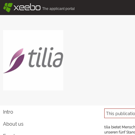
§
xeebo
The applicant portal
Intro
This publicati
About us
t
ilia bietet Mensc
unseren fünf Stand