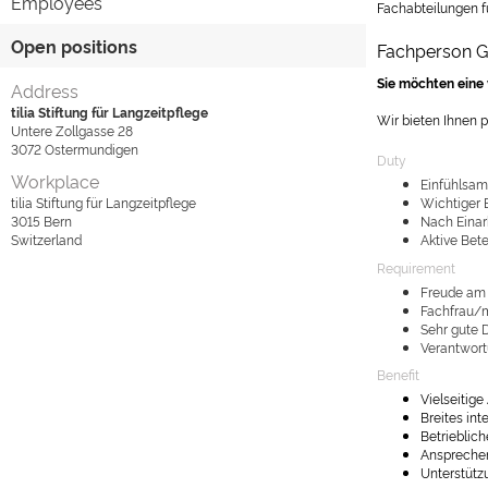
Employees
Fachabteilungen f
Open positions
Fachperson G
Sie möchten eine
Address
tilia Stiftung für Langzeitpflege
Wir bieten Ihnen p
Untere Zollgasse 28
3072
Ostermundigen
Duty
Workplace
Einfühlsam
tilia Stiftung für Langzeitpflege
Wichtiger 
3015
Bern
Nach Einar
Switzerland
Aktive Bet
Requirement
Freude am 
Fachfrau/m
Sehr gute 
Verantwort
Benefit
Vielseitig
Breites in
Betrieblic
Anspreche
Unterstütz