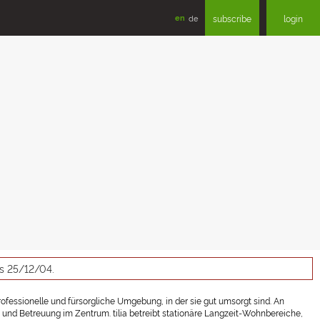
en
de
subscribe
login
as 25/12/04.
ofessionelle und fürsorgliche Umgebung, in der sie gut umsorgt sind.
An
e und Betreuung im Zentrum. tilia betreibt stationäre Langzeit-Wohnbereiche,