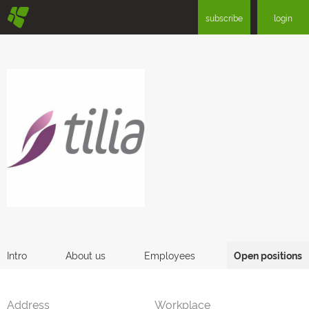
§
subscribe
login
Intro
About us
Employees
Open positions
Address
Workplace