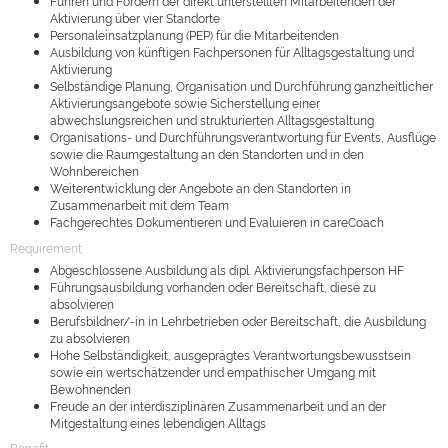
Führen und Fördern der direkt unterstellten Mitarbeitenden der
Aktivierung über vier Standorte
Personaleinsatzplanung (PEP) für die Mitarbeitenden
Ausbildung von künftigen Fachpersonen für Alltagsgestaltung und
Aktivierung
Selbständige Planung, Organisation und Durchführung ganzheitlicher
Aktivierungsangebote sowie Sicherstellung einer
abwechslungsreichen und strukturierten Alltagsgestaltung
Organisations- und Durchführungsverantwortung für Events, Ausflüge
sowie die Raumgestaltung an den Standorten und in den
Wohnbereichen
Weiterentwicklung der Angebote an den Standorten in
Zusammenarbeit mit dem Team
Fachgerechtes Dokumentieren und Evaluieren in careCoach
Requirement
Abgeschlossene Ausbildung als dipl. Aktivierungsfachperson HF
Führungsausbildung vorhanden oder Bereitschaft, diese zu
absolvieren
Berufsbildner/-in in Lehrbetrieben oder Bereitschaft, die Ausbildung
zu absolvieren
Hohe Selbständigkeit, ausgeprägtes Verantwortungsbewusstsein
sowie ein wertschätzender und empathischer Umgang mit
Bewohnenden
Freude an der interdisziplinären Zusammenarbeit und an der
Mitgestaltung eines lebendigen Alltags
Benefit