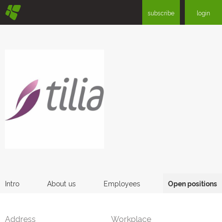
§
subscribe
login
Intro
About us
Employees
Open positions
Address
Workplace