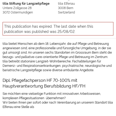
tilia Stiftung für Langzeitpflege
tilia Elfenau
Untere Zollgasse 28
3008
Bern
3072
Ostermundigen
Switzerland
This publication has expired. The last date when this
publication was published was 25/08/02.
tilia bietet Menschen ab dem 18. Lebensjahr, die auf Pflege und Betreuung
angewiesen sind, eine professionelle und fürsorgliche Umgebung, in der sie
gut umsorgt sind. An unseren sechs Standorten im Grossraum Bern steht die
bezugs- und palliative-care-orientierte Pflege und Betreuung im Zentrum.
tilia betreibt stationäre Langzeit-Wohnbereiche, Fachabteilungen für
Demenz- und Respirationserkrankungen, psychiatrische, neurologische und
bariatrische Langzeitpflege sowie diverse ambulante Angebote.
Dipl. Pflegefachperson HF 70-100% mit
Hauptverantwortung Berufsbildung HF/FH
Sie möchten eine vielseitige Funktion mit innovativen Arbeitsweisen,
komplexen Pflegesituationen übernehmen?
Wir bieten Ihnen per sofort oder nach Vereinbarung an unserem Standort tilia
Elfenau eine Stelle als