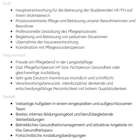
Duty
H
auptverantwortung für die Betreuung der Studierenden HF/FH auf
ihrem Wohnbereich
Prozessorientierte Pflege und Betreuung unserer Bewohnerinnen und
Bewohner
Professionelle Gestaltung des Pflegeprozesses
Begleitung und Betreuung von palliativen Situationen
Übernahme der Hausverantwortung
Koordination mit Pflegeassistenzperson
Requirement
Freude am Pflegeberuf in der Langzeitpflege
Dipl. Pflegefachperson HF bzw. Fachperson Gesundheit oder
gleichwertige Ausbildung
Sehr gute Deutsch-Kenntnisse (mündlich und schriftlich)
Verantwortungsbewusste, interdisziplinär denkende und
entscheidungsfähige Persönlichkeit mit hohem Qualitätsdenken
Benefit
V
ielseitige Aufgaben in einem eingespielten und aufgeschlossenen
Team
Breites internes Bildungsangebot und berufsbegleitende
Weiterbildungen
Betriebliches Gesundheitsmanagement und attraktive Angebote im
tilia Gesundheitspass
Fortschrittliche Anstellungsbedingungen