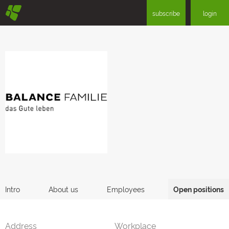
§
subscribe
login
Intro
About us
Employees
Open positions
Address
Workplace