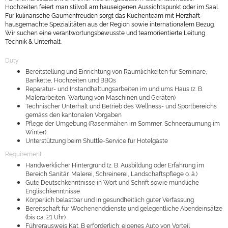
Hochzeiten feiert man stilvoll am hauseigenen Aussichtspunkt oder im Saal.
Für kulinarische Gaumenfreuden sorgt das Küchenteam mit Herzhaft-
hausgemachte Spezialitäten aus der Region sowie internationalem Bezug.
Wir suchen eine verantwortungsbewusste und teamorientierte Leitung
Technik & Unterhalt.
Duty
Bereitstellung und Einrichtung von Räumlichkeiten für Seminare,
Bankette, Hochzeiten und BBQs
Reparatur- und Instandhaltungsarbeiten im und ums Haus (z. B.
Malerarbeiten, Wartung von Maschinen und Geräten)
Technischer Unterhalt und Betrieb des Wellness- und Sportbereichs
gemäss den kantonalen Vorgaben
Pflege der Umgebung (Rasenmähen im Sommer, Schneeräumung im
Winter)
Unterstützung beim Shuttle-Service für Hotelgäste
Requirement
Handwerklicher Hintergrund (z. B. Ausbildung oder Erfahrung im
Bereich Sanitär, Malerei, Schreinerei, Landschaftspflege o. ä.)
Gute Deutschkenntnisse in Wort und Schrift sowie mündliche
Englischkenntnisse
Körperlich belastbar und in gesundheitlich guter Verfassung
Bereitschaft für Wochenenddienste und gelegentliche Abendeinsätze
(bis ca. 21 Uhr)
Führerausweis Kat. B erforderlich; eigenes Auto von Vorteil