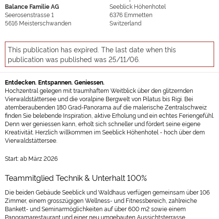
Balance Familie AG
Seeblick Höhenhotel
Seerosenstrasse 1
6376
Emmetten
5616
Meisterschwanden
Switzerland
This publication has expired. The last date when this
publication was published was 25/11/06.
Entdecken. Entspannen. Geniessen.
Hochzentral gelegen mit traumhaftem Weitblick über den glitzernden
Vierwaldstättersee und die voralpine Bergwelt von Pilatus bis Rigi. Bei
atemberaubenden 180 Grad-Panorama auf die malerische Zentralschweiz
finden Sie belebende Inspiration, aktive Erholung und ein echtes Feriengefühl.
Denn wer geniessen kann, erholt sich schneller und fördert seine eigene
Kreativität. Herzlich willkommen im Seeblick Höhenhotel - hoch über dem
Vierwaldstättersee.
Start: ab März 2026
Teammitglied Technik & Unterhalt 100%
Die beiden Gebäude Seeblick und Waldhaus verfügen gemeinsam über 106
Zimmer, einem grosszügigen Wellness- und Fitnessbereich, zahlreiche
Bankett- und Seminarmöglichkeiten auf über 600 m2 sowie einem
Panoramarestaurant und einer neu umgebauten Aussichtsterrasse.