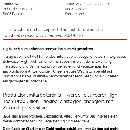
Trafag AG
Trafag AG sensors & controls
Industriestrasse 11
8608
Bubikon
8608
Bubikon
Switzerland
This publication has expired. The last date when this
publication was published was 26/06/16.
High-Tech zum Anfassen. Innovation zum Mitgestalten
.
Trafag ist ein weltweit führendes, international ausgerichtetes, mittelgrosses
Schweizer High-Tech-Unternehmen spezialisiert in der Entwicklung,
Herstellung und Vermarktung von Sensoren und Regelgeräten für
anspruchsvolle Anwendungen. Unser stetiges Wachstum beruht auf
Innovationsstärke, qualitativ hervorragenden Produkten und auf unserer
ausgeprägten Kundennähe.
Produktionsmitarbeiter:in (a) - werde Teil unserer High-
Tech-Produktion – flexibel einsteigen, engagiert, mit
Zukunftsperspektive
(a)lle sind angesprochen. Geschlecht, Alter, Herkunft? Uns interessieren
deine Kompetenzen und Begeisterung für diese Stelle.
Dein flexibler Start in der Elektronikproduktion – mit Option auf mehr.