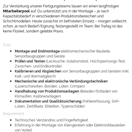
Zur Verstärkung unserer Fertigungsteams bauen wir einen langfristigen
Mitarbeiterpool
auf. Du unterstützt uns in der Montage – je nach
Kapazitätsbedarf in verschiedenen Produktionsbereichen und
Schichtmodellen. Heute zunächst im befristeten Einsatz – morgen vielleicht
schon, je nach Bedarf/Eignung, festangestellt im Team. Bei Trafag ist das
keine Floskel, sondern gelebte Praxis.
Duty
Montage und Endmontage
elektromechanischer Bauteile,
Sensorbaugruppen und Geräte
Prüfen und Testen
(Lecksuche, Isolationstest, Hochspannungs-Test,
Zwischen- und Endkontrolle)
Kalibrieren und Abgleichen
von Sensorbaugruppen und Geräten (inkl.
Kalt- und Warmabgleich)
Mechanische und elektronische Verbindungstechniken
(Laserschweißen, Bonden, Löten, Crimpen)
Handhabung von Produktionsanlagen
(Beladen/Entladen von
Klimaöfen, Kalibrieranlagen)
Dokumentation und Qualitätssicherung
(Fehlererfassung, SAP-
Listen, Zertifikate, Etiketten, Typenschilder)
Requirement
Technisches Verständnis und Fingerfertigkeit
Erfahrung in der Montage von Kleingeräten oder Elektronikbauteilen
von Vorteil