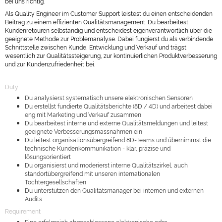
bei uns richtig.
Als Quality Engineer im Customer Support leistest du einen entscheidenden
Beitrag zu einem effizienten Qualitätsmanagement. Du bearbeitest
Kundenretouren selbständig und entscheidest eigenverantwortlich über die
geeignete Methode zur Problemanalyse. Dabei fungierst du als verbindende
Schnittstelle zwischen Kunde, Entwicklung und Verkauf und trägst
wesentlich zur Qualitätssteigerung, zur kontinuierlichen Produktverbesserung
und zur Kundenzufriedenheit bei.
Duty
Du analysierst systematisch unsere elektronischen Sensoren
Du erstellst fundierte Qualitätsberichte (8D / 4D) und arbeitest dabei
eng mit Marketing und Verkauf zusammen
Du bearbeitest interne und externe Qualitätsmeldungen und leitest
geeignete Verbesserungsmassnahmen ein
Du leitest organisationsübergreifend 8D-Teams und übernimmst die
technische Kundenkommunikation - klar, präzise und
lösungsorientiert
Du organisierst und moderierst interne Qualitätszirkel, auch
standortübergreifend mit unseren internationalen
Tochtergesellschaften
Du unterstützen den Qualitätsmanager bei internen und externen
Audits
Requirement
Eine erfolgreich abgeschlossene elektronische oder