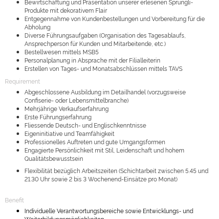
Bewirtschaftung und Präsentation unserer erlesenen Sprüngli-
Produkte mit dekorativem Flair
Entgegennahme von Kundenbestellungen und Vorbereitung für die
Abholung
Diverse Führungsaufgaben (Organisation des Tagesablaufs,
Ansprechperson für Kunden und Mitarbeitende, etc.)
Bestellwesen mittels MSB5
Personalplanung in Absprache mit der Filialleiterin
Erstellen von Tages- und Monatsabschlüssen mittels TAVS
Requirement
Abgeschlossene Ausbildung im Detailhandel (vorzugsweise
Confiserie- oder Lebensmittelbranche)
Mehrjährige Verkaufserfahrung
Erste Führungserfahrung
Fliessende Deutsch- und Englischkenntnisse
Eigeninitiative und Teamfähigkeit
Professionelles Auftreten und gute Umgangsformen
Engagierte Persönlichkeit mit Stil, Leidenschaft und hohem
Qualitätsbewusstsein
Flexibilität bezüglich Arbeitszeiten (Schichtarbeit zwischen 5.45 und
21.30 Uhr sowie 2 bis 3 Wochenend-Einsätze pro Monat)
Benefit
Individuelle Verantwortungsbereiche sowie Entwicklungs- und
Weiterbildungsmöglichkeiten