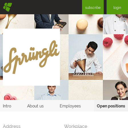
§
subscribe
login
Intro
About us
Employees
Open positions
Address
Workplace