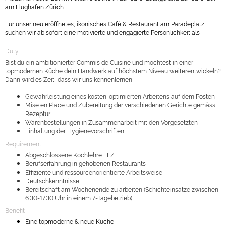
am Flughafen Zürich.
Für unser neu eröffnetes, ikonisches Café & Restaurant am Paradeplatz
suchen wir ab sofort eine motivierte und engagierte Persönlichkeit als
Duty
Bist du ein ambitionierter Commis de Cuisine und möchtest in einer
topmodernen Küche dein Handwerk auf höchstem Niveau weiterentwickeln?
Dann wird es Zeit, dass wir uns kennenlernen
Gewährleistung eines kosten-optimierten Arbeitens auf dem Posten
Mise en Place und Zubereitung der verschiedenen Gerichte gemäss
Rezeptur
Warenbestellungen in Zusammenarbeit mit den Vorgesetzten
Einhaltung der Hygienevorschriften
Requirement
Abgeschlossene Kochlehre EFZ
Berufserfahrung in gehobenen Restaurants
Effiziente und ressourcenorientierte Arbeitsweise
Deutschkenntnisse
Bereitschaft am Wochenende zu arbeiten (Schichteinsätze zwischen
6.30-17.30 Uhr in einem 7-Tagebetrieb)
Benefit
Eine topmoderne & neue Küche