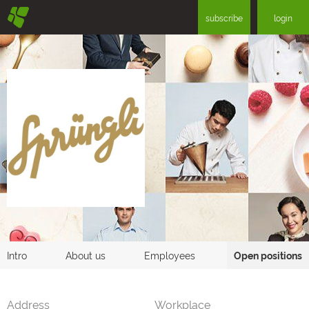
§
subscribe
login
Intro
About us
Employees
Open positions
Address
Workplace