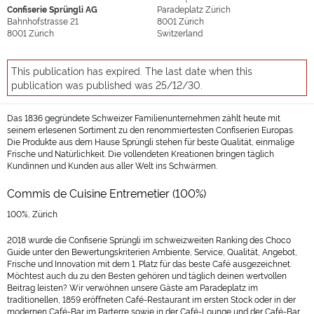
Confiserie Sprüngli AG
Paradeplatz Zürich
Bahnhofstrasse 21
8001
Zürich
8001
Zürich
Switzerland
This publication has expired. The last date when this
publication was published was 25/12/30.
Das 1836 gegründete Schweizer Familienunternehmen zählt heute mit
seinem erlesenen Sortiment zu den renommiertesten Confiserien Europas.
Die Produkte aus dem Hause Sprüngli stehen für beste Qualität, einmalige
Frische und Natürlichkeit. Die vollendeten Kreationen bringen täglich
Kundinnen und Kunden aus aller Welt ins Schwärmen.
Commis de Cuisine Entremetier (100%)
100%, Zürich
2018 wurde die Confiserie Sprüngli im schweizweiten Ranking des Choco
Guide unter den Bewertungskriterien Ambiente, Service, Qualität, Angebot,
Frische und Innovation mit dem 1. Platz für das beste Café ausgezeichnet.
Möchtest auch du zu den Besten gehören und täglich deinen wertvollen
Beitrag leisten? Wir verwöhnen unsere Gäste am Paradeplatz im
traditionellen, 1859 eröffneten Café-Restaurant im ersten Stock oder in der
modernen Café-Bar im Parterre sowie in der Café-Lounge und der Café-Bar