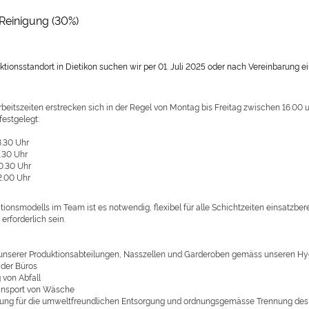
 Reinigung (30%)
ionsstandort in Dietikon suchen wir per 01. Juli 2025 oder nach Vereinbarung ei
beitszeiten erstrecken sich in der Regel von Montag bis Freitag zwischen 16.00 
 festgelegt:
8.30 Uhr
9.30 Uhr
20.30 Uhr
22.00 Uhr
ionsmodells im Team ist es notwendig, flexibel für alle Schichtzeiten einsatzber
erforderlich sein.
unserer Produktionsabteilungen, Nasszellen und Garderoben gemäss unseren Hy
 der Büros
 von Abfall
ransport von Wäsche
ung für die umweltfreundlichen Entsorgung und ordnungsgemässe Trennung de