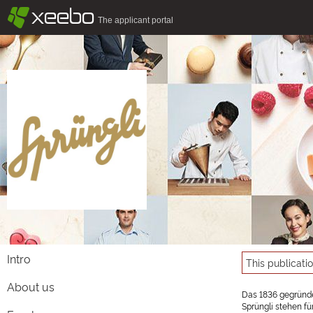
§
xeebo
The applicant portal
Intro
This publicati
About us
Das 1836 gegründe
Sprüngli stehen fü