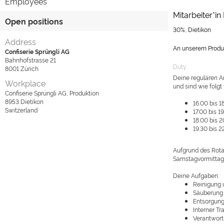
Employees
Mitarbeiter*in
Open positions
30%, Dietikon
Address
An unserem Produkt
Confiserie Sprüngli AG
Bahnhofstrasse 21
Duty
8001
Zürich
Deine regulären Ar
Workplace
und sind wie folgt
Confiserie Sprüngli AG, Produktion
8953
Dietikon
16.00 bis 1
Switzerland
17.00 bis 1
18.00 bis 
19.30 bis 
Aufgrund des Rotat
Samstagvormittag 
Deine Aufgaben:
Reinigung 
Säuberung
Entsorgung
Interner T
Verantwort