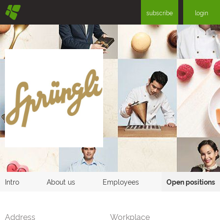
§
subscribe
login
Intro
About us
Employees
Open positions
Address
Workplace