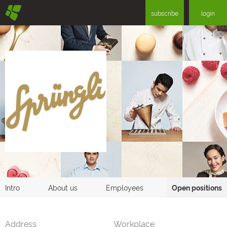
§
subscribe
login
Intro
About us
Employees
Open positions
Address
Workplace