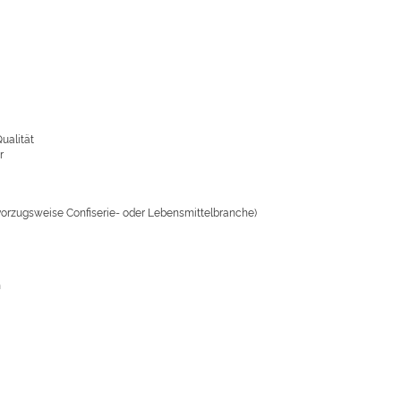
ualität
r
orzugsweise Confiserie- oder Lebensmittelbranche)
n