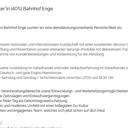
er*in (40%) Bahnhof Enge
 im Bahnhof Enge suchen wir eine dienstleistungsorientierte Persönlichkeit als
nserer nationalen und internationalen Kundschaft mit einer exzellenten Service-Q
ftung und Präsentation unserer erlesenen Sprüngli-Produkte mit dekorativem Flai
hme von Kundenbestellungen und Vorbereitung für die Abholung
sene Ausbildung im Detailhandel und/oder Verkaufserfahrung im Detailhandel (v
 Deutsch- und gute Englischkenntnisse
e Samstag und Sonntag /
Schichteins
ä
tze zwischen 07.00 und 18.30 Uhr
le Verantwortungsbereiche sowie Entwicklungs- und Weiterbildungsmöglichkeite
e Zeitzulagen und Einkaufsvergünstigungen
er freier Tag als Geburtstagswertschätzung
tes und modernes Umfeld mit einer kollegialen Du-Kultur
rtes und engagiertes Team, welches sich jetzt schon auf dich freut
t?