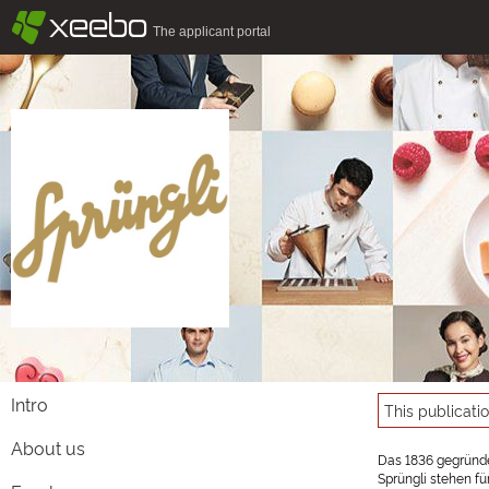
§
xeebo
The applicant portal
Intro
This publicati
About us
Das 1836 gegründe
Sprüngli stehen fü