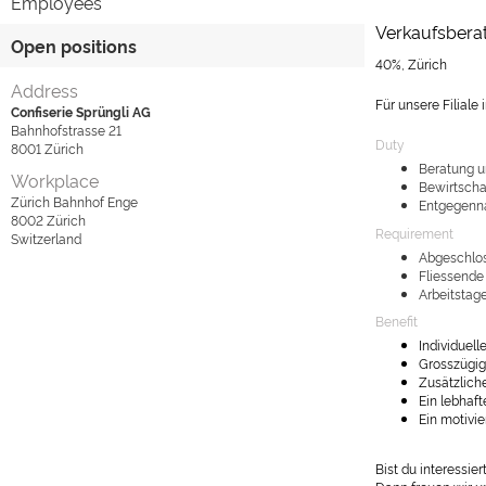
Employees
Verkaufsberat
Open positions
40%, Zürich
Address
Für unsere Filiale
Confiserie Sprüngli AG
Bahnhofstrasse 21
Duty
8001
Zürich
Beratung u
Workplace
Bewirtscha
Zürich Bahnhof Enge
Entgegenna
8002
Zürich
Requirement
Switzerland
Abgeschlos
Fliessende
Arbeitstag
Benefit
Individuel
Grosszügig
Zusätzlich
Ein lebhaf
Ein motivie
Bist du interessier