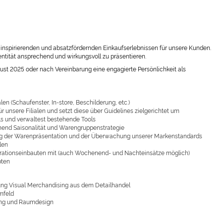
n inspirierenden und absatzfördernden Einkaufserlebnissen für unsere Kunden.
tität ansprechend und wirkungsvoll zu präsentieren.
st 2025 oder nach Vereinbarung eine engagierte Persönlichkeit als
len (Schaufenster, In-store, Beschilderung, etc.)
 unsere Filialen und setzt diese über Guidelines zielgerichtet um
ls und verwaltest bestehende Tools
echend Saisonalität und Warengruppenstrategie
rung der Warenpräsentation und der Überwachung unserer Markenstandards
len
korationseinbauten mit (auch Wochenend- und Nachteinsätze möglich)
pten
rung Visual Merchandising aus dem Detailhandel
mfeld
tung und Raumdesign