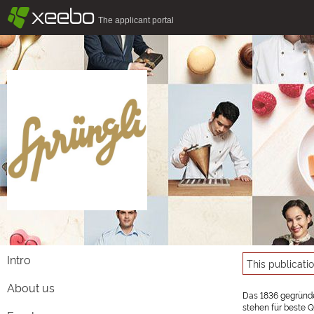
§
xeebo
The applicant portal
Intro
This publicati
About us
Das 1836 gegründe
stehen für beste Q