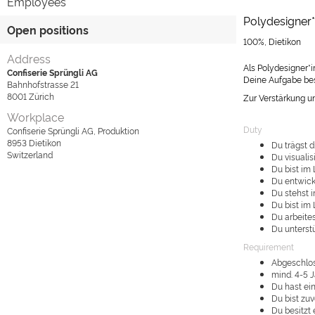
Employees
Polydesigner*
Open positions
100%, Dietikon
Address
Als Polydesigner*i
Confiserie Sprüngli AG
Deine Aufgabe bes
Bahnhofstrasse 21
8001
Zürich
Zur Verstärkung u
Workplace
Duty
Confiserie Sprüngli AG, Produktion
8953
Dietikon
Du trägst d
Switzerland
Du visualis
Du bist im
Du entwick
Du stehst 
Du bist im
Du arbeite
Du unterst
Requirement
Abgeschlos
mind. 4-5 
Du hast ei
Du bist zuv
Du besitzt 