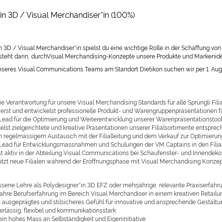
in 3D / Visual Merchandiser*in (100%)
n 3D / Visual Merchandiser*in spielst du eine wichtige Rolle in der Schaffung vo
teht darin, durchVisual Merchandising-Konzepte unsere Produkte und Markeniden
nseres Visual Communications Teams am Standort Dietikon suchen wir per 1. Augu
ie Verantwortung für unsere Visual Merchandising Standards für alle Sprüngli Filia
ierst und entwickelst professionelle Produkt- und Warengruppenpräsentationen für
 Lead für die Optimierung und Weiterentwicklung unserer Warenpräsentationstoo
elst zielgerichtete und kreative Präsentationen unserer Filialsortimente entspr
in regelmässigem Austausch mit der Filialleitung und dem Verkauf zur Optimie
 Lead für Entwicklungsmassnahmen und Schulungen der VM Captains in den Filia
st aktiv in der Abteilung Visual Communications bei Schaufenster- und Innende
ützt neue Filialen während der Eröffnungsphase mit Visual Merchandising Konze
sene Lehre als Polydesigner*in 3D EFZ oder mehrjährige, relevante Praxiserfah
Jahre Berufserfahrung im Bereich Visual Merchandiser in einem kreativen Retailu
n ausgeprägtes und stilsicheres Gefühl für innovative und ansprechende Gestal
erlässig, flexibel und kommunikationsstark
ein hohes Mass an Selbständigkeit und Eigeninitiative