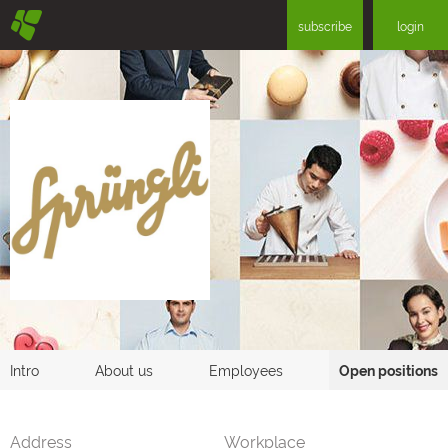
§
subscribe
login
Intro
About us
Employees
Open positions
Address
Workplace