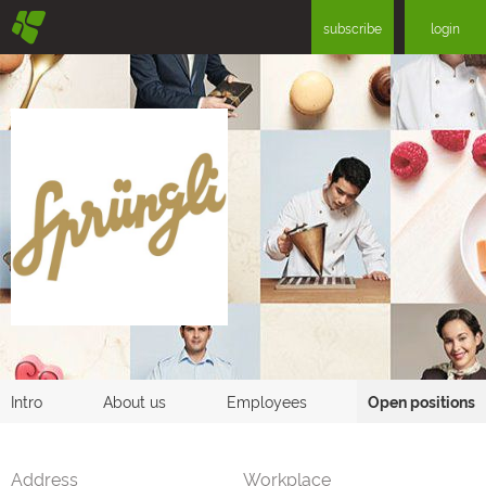
§
subscribe
login
Intro
About us
Employees
Open positions
Address
Workplace