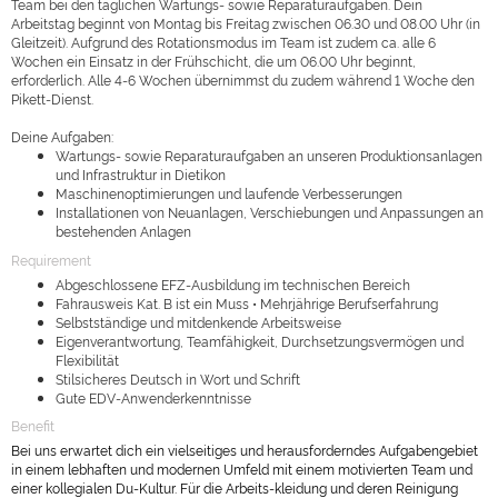
Team bei den täglichen Wartungs- sowie Reparaturaufgaben. Dein
Arbeitstag beginnt von Montag bis Freitag zwischen 06.30 und 08.00 Uhr (in
Gleitzeit). Aufgrund des Rotationsmodus im Team ist zudem ca. alle 6
Wochen ein Einsatz in der Frühschicht, die um 06.00 Uhr beginnt,
erforderlich. Alle 4-6 Wochen übernimmst du zudem während 1 Woche den
Pikett-Dienst.
Deine Aufgaben:
Wartungs- sowie Reparaturaufgaben an unseren Produktionsanlagen
und Infrastruktur in Dietikon
Maschinenoptimierungen und laufende Verbesserungen
Installationen von Neuanlagen, Verschiebungen und Anpassungen an
bestehenden Anlagen
Requirement
Abgeschlossene EFZ-Ausbildung im technischen Bereich
Fahrausweis Kat. B ist ein Muss • Mehrjährige Berufserfahrung
Selbstständige und mitdenkende Arbeitsweise
Eigenverantwortung, Teamfähigkeit, Durchsetzungsvermögen und
Flexibilität
Stilsicheres Deutsch in Wort und Schrift
Gute EDV-Anwenderkenntnisse
Benefit
Bei uns erwartet dich ein vielseitiges und herausforderndes Aufgabengebiet
in einem lebhaften und modernen Umfeld mit einem motivierten Team und
einer kollegialen Du-Kultur. Für die Arbeits-kleidung und deren Reinigung