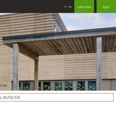
en
de
subscribe
login
as 26/05/09.