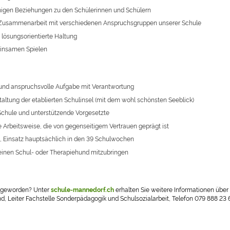
ähigen Beziehungen zu den Schülerinnen und Schülern
r Zusammenarbeit mit verschiedenen Anspruchsgruppen unserer Schule
 lösungsorientierte Haltung
insamen Spielen
und anspruchsvolle Aufgabe mit Verantwortung
staltung der etablierten Schulinsel (mit dem wohl schönsten Seeblick)
 Schule und unterstützende Vorgesetzte
e Arbeitsweise, die von gegenseitigem Vertrauen geprägt ist
it, Einsatz hauptsächlich in den 39 Schulwochen
, einen Schul- oder Therapiehund mitzubringen
g geworden? Unter
schule-mannedorf.ch
erhalten Sie weitere Informationen über
, Leiter Fachstelle Sonderpädagogik und Schulsozialarbeit, Telefon 079 888 23 