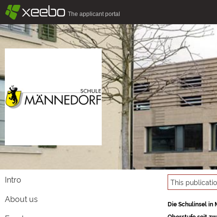
§
xeebo
The applicant portal
Intro
This publicati
About us
Die Schulinsel in
Oberstufe seit zw