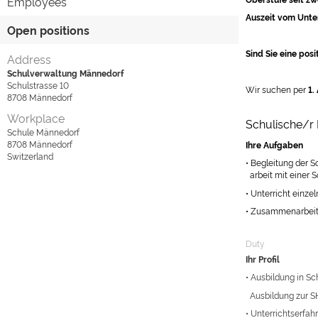
Employees
Auszeit vom Unter
Open positions
Sind Sie eine pos
Address
Schulverwaltung Männedorf
Schulstrasse 10
Wir suchen per
1.
8708
Männedorf
Workplace
Schulische/r 
Schule Männedorf
8708
Männedorf
Ihre Aufgaben
Switzerland
• Begleitung der 
arbeit mit einer 
• Unterricht einz
• Zusammenarbeit 
Duty
Ihr Profil
• Ausbildung in Sc
Ausbildung zur SH
• Unterrichtserfah