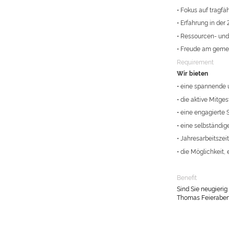
• Fokus auf tragf
• Erfahrung in de
• Ressourcen- und
• Freude am geme
Requirement
Wir bieten
• eine spannende 
• die aktive Mitge
• eine engagierte
• eine selbständig
• Jahresarbeitsze
• die Möglichkeit
Benefit
Sind Sie neugieri
Thomas Feierabend