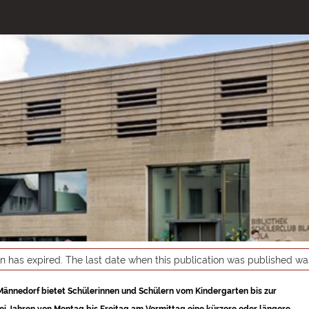
on has expired. The last date when this publication was published w
 Männedorf bietet Schülerinnen und Schülern vom Kindergarten bis zur
ei Jahren von Montag bis Freitag am Vormittag eine kürzere oder längere