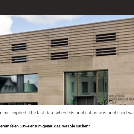
on has expired. The last date when this publication was published w
nserem feien 50%-Pensum genau das, was Sie suchen?