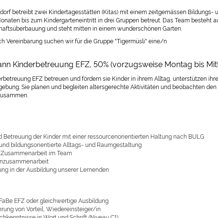
orf betreibt zwei Kindertagesstätten (Kitas) mit einem zeitgemässen Bildungs- 
Monaten bis zum Kindergarteneintritt in drei Gruppen betreut. Das Team besteht a
haftsüberbauung und steht mitten in einem wunderschönen Garten.
ch Vereinbarung suchen wir für die Gruppe "Tigermüsli" eine/n
nn Kinderbetreuung EFZ, 50% (vorzugsweise Montag bis Mi
rbetreuung EFZ betreuen und fördern sie Kinder in ihrem Alltag, unterstützen ihre
gebung. Sie planen und begleiten altersgerechte Aktivitäten und beobachten den
zusammen.
d Betreuung der Kinder mit einer ressourcenorientierten Haltung nach BULG
 und bildungsorientierte Alltags- und Raumgestaltung
e Zusammenarbeit im Team
ernzusammenarbeit
ung in der Ausbildung unserer Lernenden
FaBe EFZ oder gleichwertige Ausbildung
rung von Vorteil, Wiedereinsteiger/in
chkenntnisse in Wort und Schrift (Niveau C1)