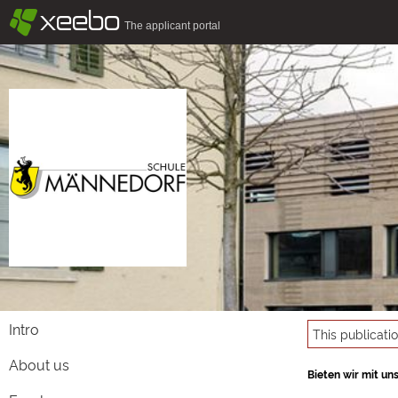
§
xeebo
The applicant portal
Intro
This publicati
About us
Bieten wir mit u