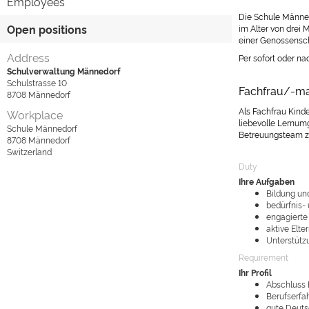
Employees
Die Schule Männed
Open positions
im Alter von drei 
einer Genossensc
Address
Per sofort oder na
Schulverwaltung Männedorf
Schulstrasse 10
Fachfrau/-ma
8708
Männedorf
Als Fachfrau Kinde
Workplace
liebevolle Lernum
Schule Männedorf
Betreuungsteam 
8708
Männedorf
Switzerland
Duty
Ihre Aufgaben
Bildung un
bedürfnis-
engagiert
aktive Elt
Unterstütz
Requirement
Ihr Profil
Abschluss 
Berufserfah
gute Deuts