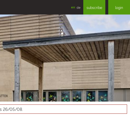
en
de
subscribe
login
as 26/05/08.