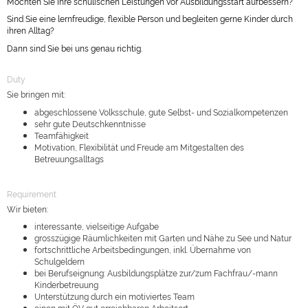
Möchten Sie Ihre schulischen Leistungen vor Ausbildungsstart aufbessern?
Sind Sie eine lernfreudige, flexible Person und begleiten gerne Kinder durch
ihren Alltag?
Dann sind Sie bei uns genau richtig.
Duty
Sie bringen mit:
abgeschlossene Volksschule, gute Selbst- und Sozialkompetenzen
sehr gute Deutschkenntnisse
Teamfähigkeit
Motivation, Flexibilität und Freude am Mitgestalten des
Betreuungsalltags
Requirement
Wir bieten:
interessante, vielseitige Aufgabe
grosszügige Räumlichkeiten mit Garten und Nähe zu See und Natur
fortschrittliche Arbeitsbedingungen, inkl. Übernahme von
Schulgeldern
bei Berufseignung: Ausbildungsplätze zur/zum Fachfrau/-mann
Kinderbetreuung
Unterstützung durch ein motiviertes Team
einen mit ÖV gut erreichbaren Arbeitsort