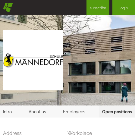
§
subscribe
login
Intro
About us
Employees
Open positions
Address
Workplace