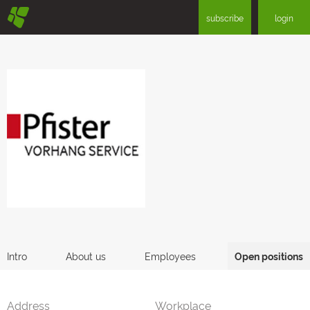
§
subscribe
login
Intro
About us
Employees
Open positions
Address
Workplace