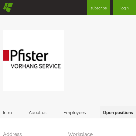
§
subscribe
login
Intro
About us
Employees
Open positions
Address
Workplace