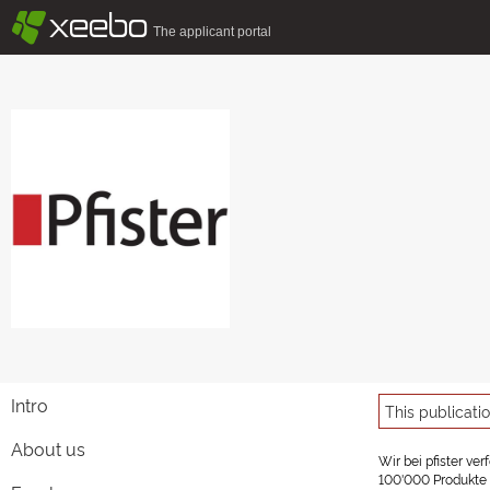
§
xeebo
The applicant portal
Intro
This publicati
About us
Wir bei pfister ve
100'000 Produkte u