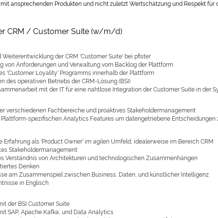
t mit ansprechenden Produkten und nicht zuletzt Wertschätzung und Respekt für d
r CRM / Customer Suite (w/m/d)
 Weiterentwicklung der CRM 'Customer Suite' bei pfister
ung von Anforderungen und Verwaltung vom Backlog der Plattform
es 'Customer Loyality' Programms innerhalb der Plattform
len des operativen Betriebs der CRM-Lösung (BSI)
sammenarbeit mit der IT für eine nahtlose Integration der Customer Suite in der 
er verschiedenen Fachbereiche und proaktives Stakeholdermanagement
 Plattform-spezifischen Analytics Features um datengetriebene Entscheidungen
e Erfahrung als 'Product Owner' im agilen Umfeld, idealerweise im Bereich CRM
tes Stakeholdermanagement
s Verständnis von Architekturen und technologischen Zusammenhängen
ntiertes Denken
sse am Zusammenspiel zwischen Business, Daten, und künstlicher Intelligenz
tnisse in Englisch
mit der BSI Customer Suite
mit SAP, Apache Kafka, und Data Analytics