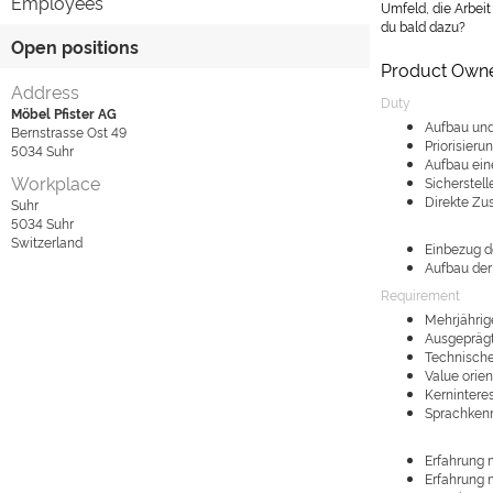
Employees
Umfeld, die Arbei
du bald dazu?
Open positions
Product Owne
Address
Duty
Möbel Pfister AG
Aufbau und
Bernstrasse Ost 49
Priorisier
5034
Suhr
Aufbau ein
Workplace
Sicherstel
Direkte Zu
Suhr
5034
Suhr
Switzerland
Einbezug d
Aufbau der
Requirement
Mehrjährig
Ausgepräg
Technische
Value orie
Kernintere
Sprachkenn
Erfahrung 
Erfahrung 