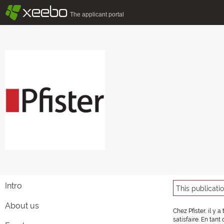
§
xeebo
The applicant portal
Intro
This publicati
About us
Chez Pfister, il y
satisfaire. En tan