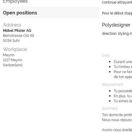
Employees
continue attrayant
Open positions
Pour le début d'a
Address
Polydesigner
Möbel Pfister AG
direction: styling
Bernstrasse Ost 49
5034
Suhr
Workplace
Meyrin
Duty
1217
Meyrin
Durant une 
Switzerland
Tu t'initie
Pour ce fai
de ton app
Requirement
Tu possèdes
En plus, tu
Tu aimes le
Summary
Ton domicile profe
Nous nous réjouiss
Avons-nous éveillé