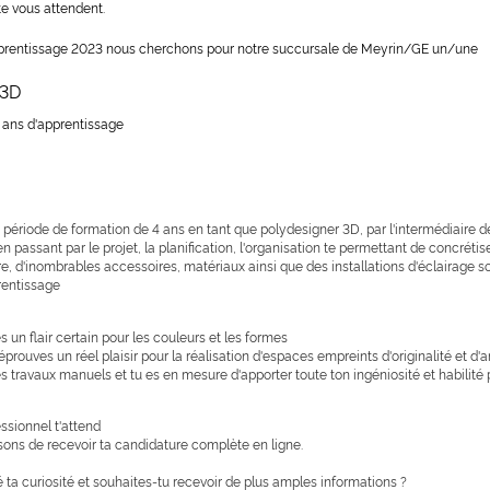
e vous attendent.
pprentissage 2023 nous cherchons pour notre succursale de Meyrin/GE un/une
 3D
 4 ans d'apprentissage
période de formation de 4 ans en tant que polydesigner 3D, par l'intermédiaire de
s en passant par le projet, la planification, l'organisation te permettant de concrét
re, d'inombrables accessoires, matériaux ainsi que des installations d'éclairage son
rentissage
 un flair certain pour les couleurs et les formes
 éprouves un réel plaisir pour la réalisation d'espaces empreints d'originalité et d
s travaux manuels et tu es en mesure d'apporter toute ton ingéniosité et habilité p
ssionnel t'attend
ons de recevoir ta candidature complète en ligne.
 ta curiosité et souhaites-tu recevoir de plus amples informations ?