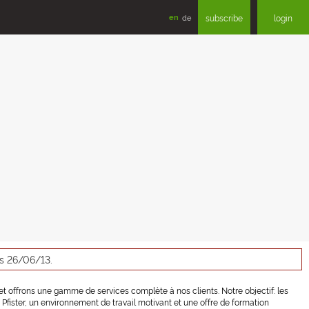
en
de
subscribe
login
as 26/06/13.
n et offrons une gamme de services complète à nos clients. Notre objectif: les
Pfister, un environnement de travail motivant et une offre de formation