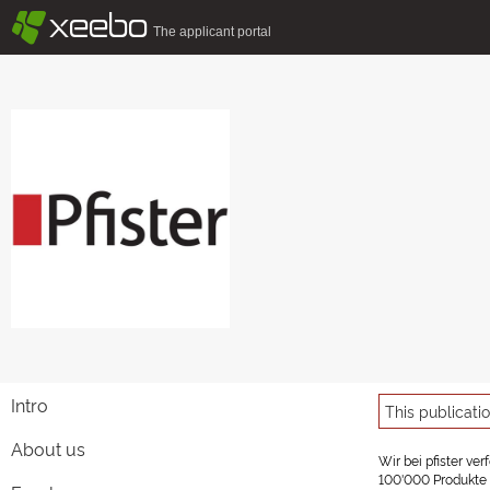
§
xeebo
The applicant portal
Intro
This publicati
About us
Wir bei pfister ve
100'000 Produkte u