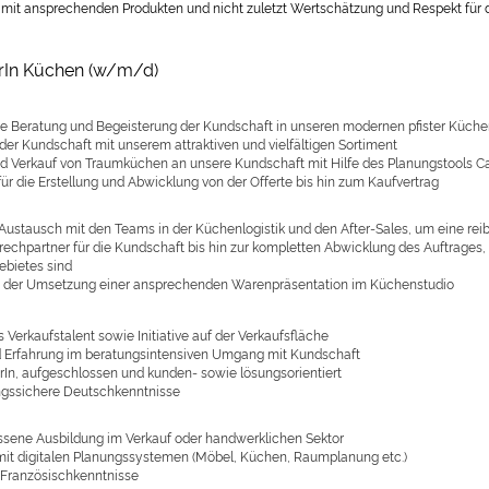
t mit ansprechenden Produkten und nicht zuletzt Wertschätzung und Respekt für d
rIn Küchen (w/m/d)
 Beratung und Begeisterung der Kundschaft in unseren modernen pfister Küche
 der Kundschaft mit unserem attraktiven und vielfältigen Sortiment
d Verkauf von Traumküchen an unsere Kundschaft mit Hilfe des Planungstools C
ür die Erstellung und Abwicklung von der Offerte bis hin zum Kaufvertrag
Austausch mit den Teams in der Küchenlogistik und den After-Sales, um eine rei
echpartner für die Kundschaft bis hin zur kompletten Abwicklung des Auftrages
bietes sind
ei der Umsetzung einer ansprechenden Warenpräsentation im Küchenstudio
 Verkaufstalent sowie Initiative auf der Verkaufsfläche
 Erfahrung im beratungsintensiven Umgang mit Kundschaft
In, aufgeschlossen und kunden- sowie lösungsorientiert
gssichere Deutschkenntnisse
sene Ausbildung im Verkauf oder handwerklichen Sektor
mit digitalen Planungssystemen (Möbel, Küchen, Raumplanung etc.)
Französischkenntnisse