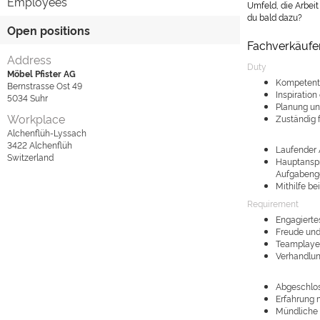
Employees
Umfeld, die Arbei
du bald dazu?
Open positions
Fachverkäufe
Address
Duty
Möbel Pfister AG
Kompetente
Bernstrasse Ost 49
Inspiration
5034
Suhr
Planung un
Workplace
Zuständig f
Alchenflüh-Lyssach
3422
Alchenflüh
Laufender 
Switzerland
Hauptanspr
Aufgabenge
Mithilfe b
Requirement
Engagiertes
Freude und
Teamplayer
Verhandlun
Abgeschlos
Erfahrung 
Mündliche 