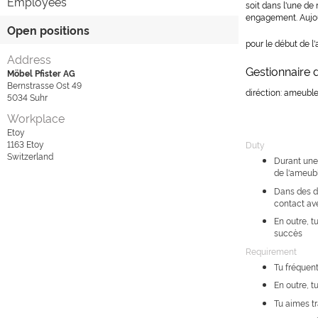
Employees
soit dans l'une de 
engagement. Aujour
Open positions
pour le début de 
Address
Gestionnaire
Möbel Pfister AG
Bernstrasse Ost 49
diréction: ameubl
5034
Suhr
Workplace
Etoy
1163
Etoy
Duty
Switzerland
Durant une
de l'ameu
Dans des dé
contact av
En outre, t
succès
Requirement
Tu fréquen
En outre, 
Tu aimes tr