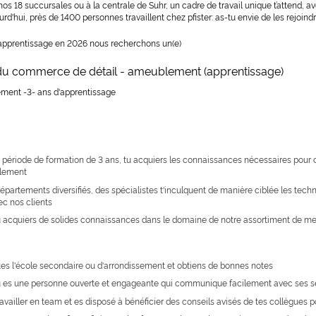
nos 18 succursales ou à la centrale de Suhr, un cadre de travail unique t’attend, av
d'hui, près de 1400 personnes travaillent chez pfister: as-tu envie de les rejoind
l'apprentissage en 2026 nous recherchons un(e)
 du commerce de détail - ameublement (apprentissage)
ement -3- ans d'apprentissage
 période de formation de 3 ans, tu acquiers les connaissances nécessaires pour 
blement
partements diversifiés, des spécialistes t'inculquent de manière ciblée les techn
ec nos clients
u acquiers de solides connaissances dans le domaine de notre assortiment de meu
tes l'école secondaire ou d'arrondissement et obtiens de bonnes notes
tu es une personne ouverte et engageante qui communique facilement avec ses 
availler en team et es disposé à bénéficier des conseils avisés de tes collègues