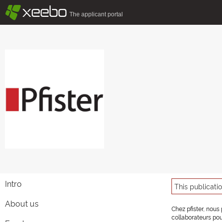
§
xeebo
The applicant portal
Intro
This publicati
About us
Chez pfister, nous
collaborateurs pou