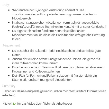
Duty
Während deiner 3-jährigen Ausbildung erlernst du die
zuvorkommende und kompetente Beratung unserer Kunden im
Möbelbereich
In abwechslungsreichen Abteilungen vermitteln dir ausgebildete
Fachkräfte zielführende Techniken im Kontakt mit unserer Kundschaft
Du eignest dir zudem fundierte Kenntnisse über unser
Möbelsortiment an, da diese die Basis für eine erfolgreiche Beratung
bilden
Requirement
Du besuchst die Sekundar- oder Bezirksschule und schreibst gute
Noten
Zudem bist du eine offene und gewinnende Person, die gerne mit
ihren Mitmenschen kommuniziert
Du arbeitest gerne im Team und bist bereit von deinen erfahreneren
Kolleginnen und Kollegen zu lernen
Dein Flair für Formen und Farben setzt du mit Passion dafür ein,
Räume stil- und stimmungsvoll einzurichten
Summary
Haben wir deine Neugierde geweckt und du möchtest weitere Informationen
erhalten?
Klicke
hier
für das Video über Pfister als Arbeitgeber