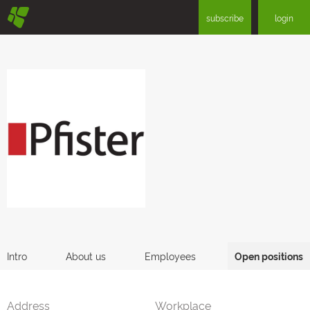
§
subscribe
login
Intro
About us
Employees
Open positions
Address
Workplace