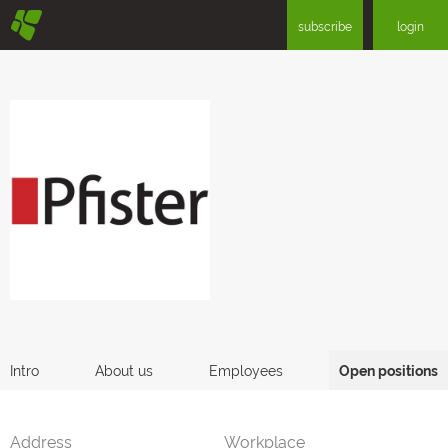
§
subscribe
login
Intro
About us
Employees
Open positions
Address
Workplace