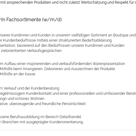
t mit ansprechenden Produkten und nicht zuletzt Wertschätzung und Respekt für d
rIn Fachsortimente (w/m/d)
nserer Kundinnen und Kunden in unserem vielfältigen Sortiment an Boutique und 
er Kundenbedürfnisse mittels einer strukturierten Bedarfsabklärung
sentation, basierend auf den Bedürfnissen unserer Kundinnen und Kunden
 zielorientierten Verkaufsgesprächen
eim Aufbau einer inspirierenden und verkaufsfördernden Warenpräsentation
 Mithilfe beim Arrangieren, Dekorieren und Auszeichnen der Produkte
Mithilfe an der Kasse
im Verkauf und der Kundenberatung
regelmässigem Kundenkontakt und einer professionellen und umfassender Bera
Design und schönes Wohnen
ive, überzeugende und freundliche Persönlichkeit
sene Berufsausbildung im Bereich Detailhandel
in Branchen mit ausgeprägter Kundenorientierung