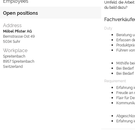
Employees
Umfeld, die Arbei
du bald dazu?
Open positions
Fachverkäufe
Address
Duty
Möbel Pfister AG
Beratung u
Bernstrasse Ost 49
Erfassen d
5034
Suhr
Produktprä
Workplace
Führen von
Spreitenbach
8957
Spreitenbach
Mithilfe b
Switzerland
Bei Bedarf
Bei Bedarf 
Requirement
Erfahrung 
Freude an 
Flair für 
Kommunikat
Abgeschlos
Erfahrung 