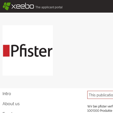
§
xeebo
The applicant portal
Intro
This publicati
About us
Wir bei pfister ve
100'000 Produkte u