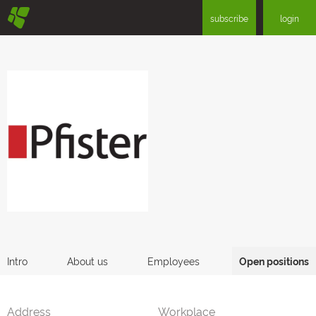
§
subscribe
login
Intro
About us
Employees
Open positions
Address
Workplace