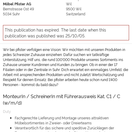
Möbel Pfister AG
Wil
Bernstrasse Ost 49
9500
Wil
5034
Suhr
Switzerland
This publication has expired. The last date when this
publication was published was 25/10/05.
Wir bei pfister verfolgen eine Vision: Wir möchten mit unseren Produkten in
jedes Schweizer Zuhause einziehen. Dafür suchen wir tatkräftige
Unterstützung. Hilf uns, die rund 100'000 Produkte unseres Sortiments ins
Zuhause unserer Kundinnen und Kunden zu bringen. Ob in einer der 17
Filialen oder in der Zentrale in Suhr: Dich erwartet ein einmaliges Umfeld, die
Arbeit mit ansprechenden Produkten und nicht zuletzt Wertschätzung und
Respekt für deinen Einsatz. Bei pfister arbeiten heute schon rund 1'400
Personen - kommst du bald dazu?
MonteurIn / SchreinerIn mit Führerausweis Kat. C1 / C
(w/m/d)
Duty
Fachgerechte Lieferung und Montage unseres attraktiven
Möbelsortimentes in Zweier- oder Dreierteams
Verantwortlich für das sichere und speditive Zurücklegen der