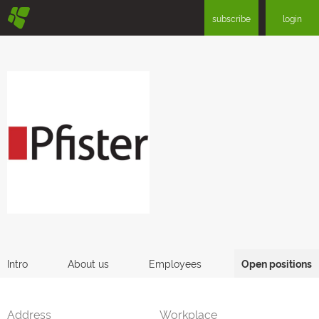
§
subscribe
login
Intro
About us
Employees
Open positions
Address
Workplace