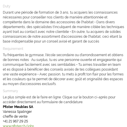
Duty
Durant une période de formation de 3 ans, tu acquiers les connaissances
nécessaires pour conseiller nos clients de manière attentionnée et
compétente dans le domaine des accessoires de l'habitat • Dans divers
départements, des spécialistes t'inculquent de manière ciblée les techniques
ayant trait au contact avec notre clientèle • En outre, tu acquiers de solides
connaissances de notre assortiment d'accessoires de l'habitat, ceci étant la
base indispensable pour un conseil avisé et garant de succès
Requirement
Tu fréquentes le gymnase, l'école secondaire ou d'arrondissement et obtiens
de bonnes notes · Au surplus, tu es une personne ouverte et engageante qui
communique facilement avec ses semblables • Tu aimes travailler en team
et es disposé à bénéficier des conseils avisés de tes collègues possédant
une vaste expérience • Avec passion, tu mets à profit ton flair pour les formes
et les couleurs qui te permet de décorer avec goût et originalité des espaces
au moyen d'accessoires exclusifs.
Summary
Le plus simple est de le faire en ligne. Clique sur le bouton ci-après pour
accéder directement au formulaire de candidature.
Pfister Meubles SA
Vanessa Spalinger
cheffe de vente
+41 21 967 29 25
www.pfister.ch/jobs