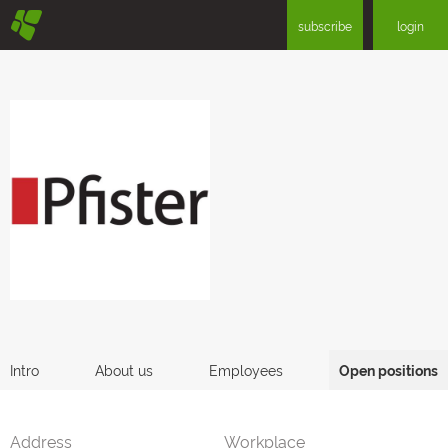
§
subscribe
login
Intro
About us
Employees
Open positions
Address
Workplace