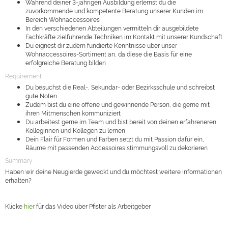
Während deiner 3-jährigen Ausbildung erlernst du die
zuvorkommende und kompetente Beratung unserer Kunden im
Bereich Wohnaccessoires
In den verschiedenen Abteilungen vermitteln dir ausgebildete
Fachkräfte zielführende Techniken im Kontakt mit unserer Kundschaft
Du eignest dir zudem fundierte Kenntnisse über unser
Wohnaccessoires-Sortiment an, da diese die Basis für eine
erfolgreiche Beratung bilden
Requirement
Du besuchst die Real-, Sekundar- oder Bezirksschule und schreibst
gute Noten
Zudem bist du eine offene und gewinnende Person, die gerne mit
ihren Mitmenschen kommuniziert
Du arbeitest gerne im Team und bist bereit von deinen erfahreneren
Kolleginnen und Kollegen zu lernen
Dein Flair für Formen und Farben setzt du mit Passion dafür ein,
Räume mit passenden Accessoires stimmungsvoll zu dekorieren
Summary
Haben wir deine Neugierde geweckt und du möchtest weitere Informationen
erhalten?
Klicke
hier
für das Video über Pfister als Arbeitgeber