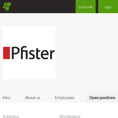
§
subscribe
login
Intro
About us
Employees
Open positions
Address
Workplace