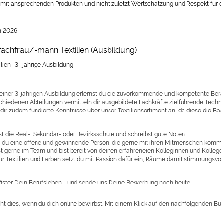
t mit ansprechenden Produkten und nicht zuletzt Wertschätzung und Respekt für d
n 2026
fachfrau/-mann Textilien (Ausbildung)
ilien -3- jährige Ausbildung
iner 3-jährigen Ausbildung erlernst du die zuvorkommende und kompetente Ber
schiedenen Abteilungen vermitteln dir ausgebildete Fachkräfte zielführende Tec
dir zudem fundierte Kenntnisse über unser Textiliensortiment an, da diese die Bas
t die Real-, Sekundar- oder Bezirksschule und schreibst gute Noten
 du eine offene und gewinnende Person, die gerne mit ihren Mitmenschen komm
st gerne im Team und bist bereit von deinen erfahreneren Kolleginnen und Kolleg
für Textilien und Farben setzt du mit Passion dafür ein, Räume damit stimmungsvo
fister Dein Berufsleben - und sende uns Deine Bewerbung noch heute!
ht dies, wenn du dich online bewirbst. Mit einem Klick auf den nachfolgenden B