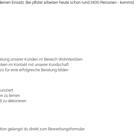
einen Einsatz. Bei pfister arbeiten heute schon rund 1'400 Personen - kommst
atung unserer Kunden im Bereich Wohntextilien
hniken im Kontakt mit unserer Kundschaft
is für eine erfolgreiche Beratung bilden
uniziert
en zu lernen
ll zu dekorieren
utton gelangst du direkt zum Bewerbungsformular.