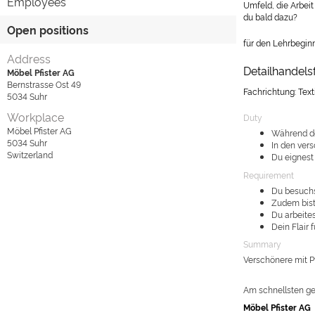
Employees
Umfeld, die Arbei
du bald dazu?
Open positions
für den Lehrbegin
Address
Detailhandels
Möbel Pfister AG
Bernstrasse Ost 49
Fachrichtung: Text
5034
Suhr
Workplace
Duty
Möbel Pfister AG
Während de
5034
Suhr
In den ver
Switzerland
Du eignest 
Requirement
Du besuchs
Zudem bist
Du arbeite
Dein Flair 
Summary
Verschönere mit P
Am schnellsten ge
Möbel Pfister AG