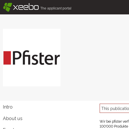
§
xeebo
The applicant portal
Intro
This publicati
About us
Wir bei pfister ve
100'000 Produkte u