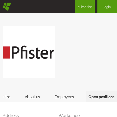
§
subscribe
login
Intro
About us
Employees
Open positions
Address
Workplace