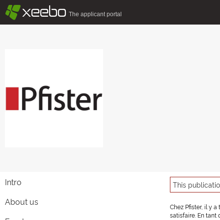
§
xeebo
The applicant portal
Intro
This publicati
About us
Chez Pfister, il y
satisfaire. En tan