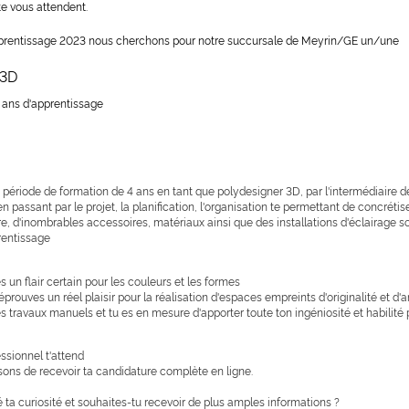
e vous attendent.
pprentissage 2023 nous cherchons pour notre succursale de Meyrin/GE un/une
 3D
 4 ans d'apprentissage
période de formation de 4 ans en tant que polydesigner 3D, par l'intermédiaire de
s en passant par le projet, la planification, l'organisation te permettant de concrét
re, d'inombrables accessoires, matériaux ainsi que des installations d'éclairage son
rentissage
 un flair certain pour les couleurs et les formes
 éprouves un réel plaisir pour la réalisation d'espaces empreints d'originalité et d
s travaux manuels et tu es en mesure d'apporter toute ton ingéniosité et habilité p
ssionnel t'attend
ons de recevoir ta candidature complète en ligne.
 ta curiosité et souhaites-tu recevoir de plus amples informations ?