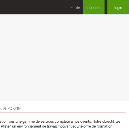
en
de
subscribe
login
as 25/07/19.
n et offrons une gamme de services complète à nos clients. Notre objectif: les
Pfister, un environnement de travail motivant et une offre de formation