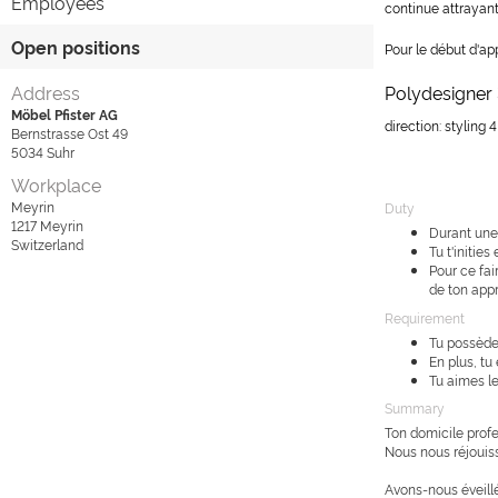
Employees
continue attrayant
Open positions
Pour le début d'a
Address
Polydesigner
Möbel Pfister AG
direction: styling
Bernstrasse Ost 49
5034
Suhr
Workplace
Meyrin
Duty
1217
Meyrin
Durant une 
Switzerland
Tu t'initie
Pour ce fai
de ton app
Requirement
Tu possèdes
En plus, tu
Tu aimes le
Summary
Ton domicile profe
Nous nous réjouiss
Avons-nous éveillé