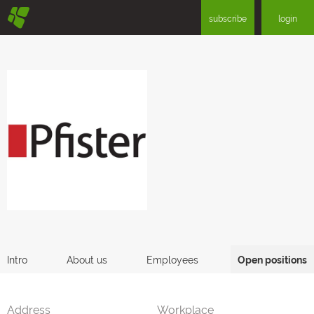
§
subscribe
login
Intro
About us
Employees
Open positions
Address
Workplace