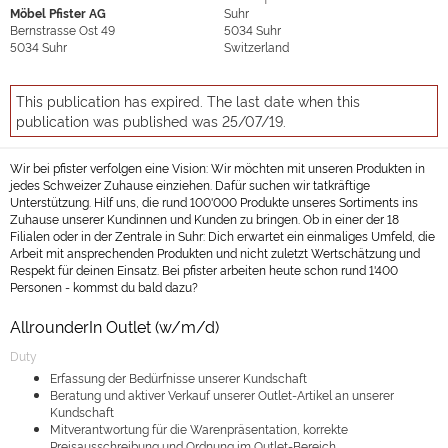
Möbel Pfister AG
Suhr
Bernstrasse Ost 49
5034
Suhr
5034
Suhr
Switzerland
This publication has expired. The last date when this
publication was published was 25/07/19.
Wir bei pfister verfolgen eine Vision: Wir möchten mit unseren Produkten in
jedes Schweizer Zuhause einziehen. Dafür suchen wir tatkräftige
Unterstützung. Hilf uns, die rund 100'000 Produkte unseres Sortiments ins
Zuhause unserer Kundinnen und Kunden zu bringen. Ob in einer der 18
Filialen oder in der Zentrale in Suhr: Dich erwartet ein einmaliges Umfeld, die
Arbeit mit ansprechenden Produkten und nicht zuletzt Wertschätzung und
Respekt für deinen Einsatz. Bei pfister arbeiten heute schon rund 1'400
Personen - kommst du bald dazu?
AllrounderIn Outlet (w/m/d)
Duty
Erfassung der Bedürfnisse unserer Kundschaft
Beratung und aktiver Verkauf unserer Outlet-Artikel an unserer
Kundschaft
Mitverantwortung für die Warenpräsentation, korrekte
Preisausschreibung und Ordnung im Outlet-Bereich