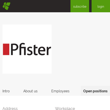
§
subscribe
login
Intro
About us
Employees
Open positions
Address
Workplace