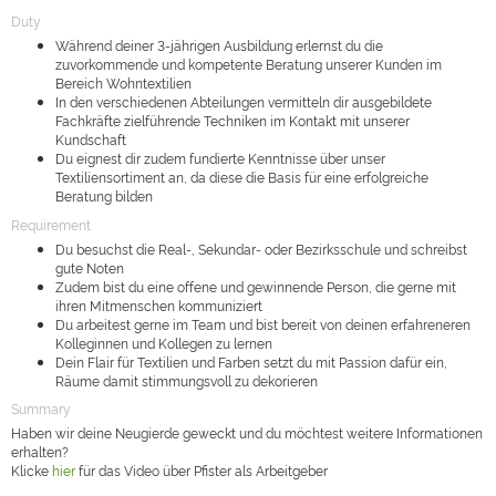
Duty
Während deiner 3-jährigen Ausbildung erlernst du die
zuvorkommende und kompetente Beratung unserer Kunden im
Bereich Wohntextilien
In den verschiedenen Abteilungen vermitteln dir ausgebildete
Fachkräfte zielführende Techniken im Kontakt mit unserer
Kundschaft
Du eignest dir zudem fundierte Kenntnisse über unser
Textiliensortiment an, da diese die Basis für eine erfolgreiche
Beratung bilden
Requirement
Du besuchst die Real-, Sekundar- oder Bezirksschule und schreibst
gute Noten
Zudem bist du eine offene und gewinnende Person, die gerne mit
ihren Mitmenschen kommuniziert
Du arbeitest gerne im Team und bist bereit von deinen erfahreneren
Kolleginnen und Kollegen zu lernen
Dein Flair für Textilien und Farben setzt du mit Passion dafür ein,
Räume damit stimmungsvoll zu dekorieren
Summary
Haben wir deine Neugierde geweckt und du möchtest weitere Informationen
erhalten?
Klicke
hier
für das Video über Pfister als Arbeitgeber