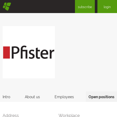
§
subscribe
login
Intro
About us
Employees
Open positions
Address
Workplace