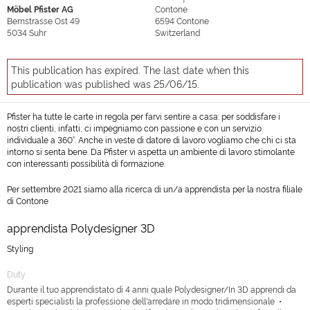
Möbel Pfister AG
Contone
Bernstrasse Ost 49
6594
Contone
5034
Suhr
Switzerland
This publication has expired. The last date when this
publication was published was 25/06/15.
Pfister ha tutte le carte in regola per farvi sentire a casa: per soddisfare i
nostri clienti, infatti, ci impegniamo con passione e con un servizio
individuale a 360°. Anche in veste di datore di lavoro vogliamo che chi ci sta
intorno si senta bene. Da Pfister vi aspetta un ambiente di lavoro stimolante
con interessanti possibilità di formazione.
Per settembre 2021 siamo alla ricerca di un/a apprendista per la nostra filiale
di Contone
apprendista Polydesigner 3D
Styling
Duty
Durante il tuo apprendistato di 4 anni quale Polydesigner/In 3D apprendi da
esperti specialisti la professione dell'arredare in modo tridimensionale •