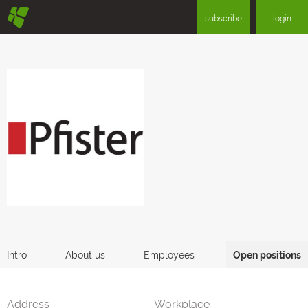
§
subscribe
login
Intro
About us
Employees
Open positions
Address
Workplace