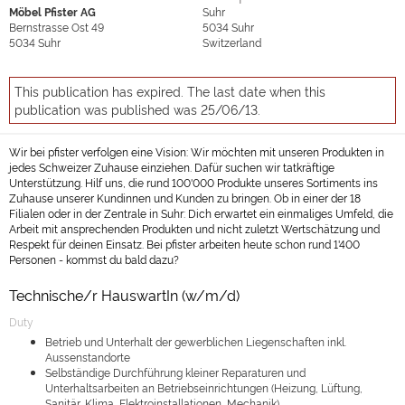
Möbel Pfister AG
Suhr
Bernstrasse Ost 49
5034
Suhr
5034
Suhr
Switzerland
This publication has expired. The last date when this
publication was published was 25/06/13.
Wir bei pfister verfolgen eine Vision: Wir möchten mit unseren Produkten in
jedes Schweizer Zuhause einziehen. Dafür suchen wir tatkräftige
Unterstützung. Hilf uns, die rund 100'000 Produkte unseres Sortiments ins
Zuhause unserer Kundinnen und Kunden zu bringen. Ob in einer der 18
Filialen oder in der Zentrale in Suhr: Dich erwartet ein einmaliges Umfeld, die
Arbeit mit ansprechenden Produkten und nicht zuletzt Wertschätzung und
Respekt für deinen Einsatz. Bei pfister arbeiten heute schon rund 1'400
Personen - kommst du bald dazu?
Technische/r HauswartIn (w/m/d)
Duty
Betrieb und Unterhalt der gewerblichen Liegenschaften inkl.
Aussenstandorte
Selbständige Durchführung kleiner Reparaturen und
Unterhaltsarbeiten an Betriebseinrichtungen (Heizung, Lüftung,
Sanitär, Klima, Elektroinstallationen, Mechanik)