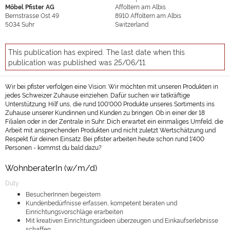
Möbel Pfister AG
Affoltern am Albis
Bernstrasse Ost 49
8910
Affoltern am Albis
5034
Suhr
Switzerland
This publication has expired. The last date when this
publication was published was 25/06/11.
Wir bei pfister verfolgen eine Vision: Wir möchten mit unseren Produkten in
jedes Schweizer Zuhause einziehen. Dafür suchen wir tatkräftige
Unterstützung. Hilf uns, die rund 100'000 Produkte unseres Sortiments ins
Zuhause unserer Kundinnen und Kunden zu bringen. Ob in einer der 18
Filialen oder in der Zentrale in Suhr: Dich erwartet ein einmaliges Umfeld, die
Arbeit mit ansprechenden Produkten und nicht zuletzt Wertschätzung und
Respekt für deinen Einsatz. Bei pfister arbeiten heute schon rund 1'400
Personen - kommst du bald dazu?
WohnberaterIn (w/m/d)
Duty
BesucherInnen begeistern
Kundenbedürfnisse erfassen, kompetent beraten und
Einrichtungsvorschläge erarbeiten
Mit kreativen Einrichtungsideen überzeugen und Einkaufserlebnisse
schaffen