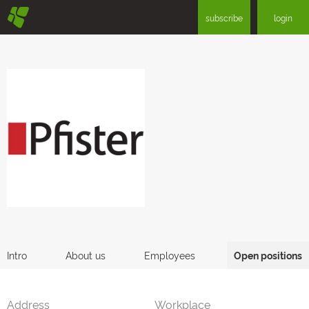
§
subscribe
login
Intro
About us
Employees
Open positions
Address
Workplace