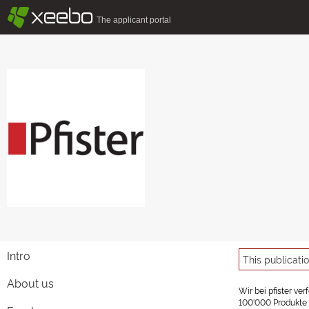
§
xeebo
The applicant portal
Intro
This publicati
About us
Wir bei pfister ve
100'000 Produkte u