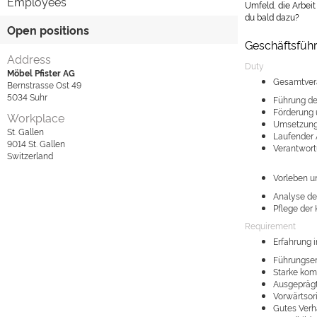
Employees
Umfeld, die Arbei
du bald dazu?
Open positions
Geschäftsfüh
Address
Duty
Möbel Pfister AG
Gesamtvera
Bernstrasse Ost 49
5034
Suhr
Führung de
Förderung 
Workplace
Umsetzung 
St. Gallen
Laufender 
9014
St. Gallen
Verantwort
Switzerland
Vorleben u
Analyse de
Pflege der
Requirement
Erfahrung i
Führungser
Starke kom
Ausgeprägt
Vorwärtsori
Gutes Verh