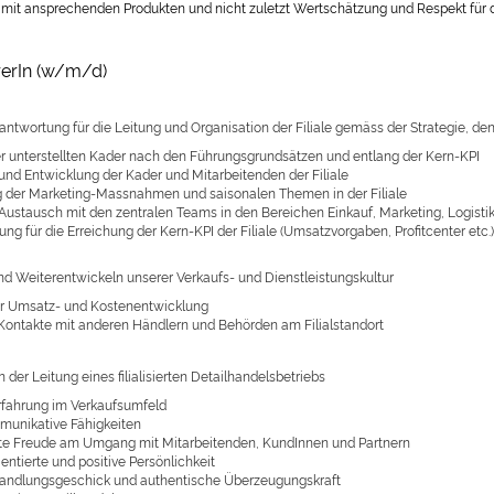
t mit ansprechenden Produkten und nicht zuletzt Wertschätzung und Respekt für d
rerIn (w/m/d)
ntwortung für die Leitung und Organisation der Filiale gemäss der Strategie,
r unterstellten Kader nach den Führungsgrundsätzen und entlang der Kern-KPI
und Entwicklung der Kader und Mitarbeitenden der Filiale
der Marketing-Massnahmen und saisonalen Themen in der Filiale
Austausch mit den zentralen Teams in den Bereichen Einkauf, Marketing, Logisti
ung für die Erreichung der Kern-KPI der Filiale (Umsatzvorgaben, Profitcenter et
nd Weiterentwickeln unserer Verkaufs- und Dienstleistungskultur
r Umsatz- und Kostenentwicklung
 Kontakte mit anderen Händlern und Behörden am Filialstandort
n der Leitung eines filialisierten Detailhandelsbetriebs
fahrung im Verkaufsumfeld
munikative Fähigkeiten
e Freude am Umgang mit Mitarbeitenden, KundInnen und Partnern
entierte und positive Persönlichkeit
andlungsgeschick und authentische Überzeugungskraft