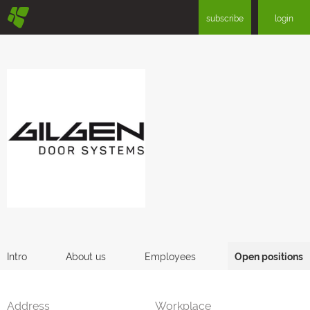
§
subscribe
login
Intro
About us
Employees
Open positions
Address
Workplace