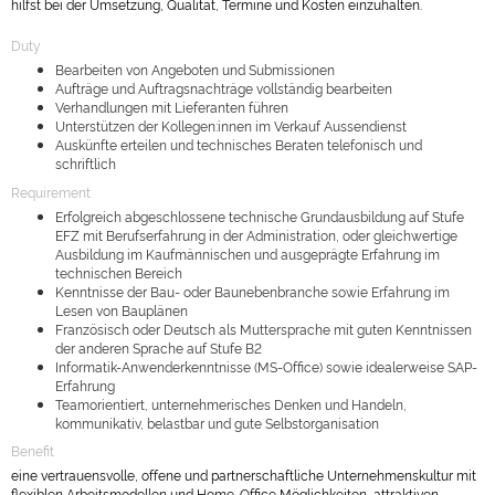
hilfst bei der Umsetzung, Qualität, Termine und Kosten einzuhalten.
Duty
Bearbeiten von Angeboten und Submissionen
Aufträge und Auftragsnachträge vollständig bearbeiten
Verhandlungen mit Lieferanten führen
Unterstützen der Kollegen:innen im Verkauf Aussendienst
Auskünfte erteilen und technisches Beraten telefonisch und
schriftlich
Requirement
Erfolgreich abgeschlossene technische Grundausbildung auf Stufe
EFZ mit Berufserfahrung in der Administration, oder gleichwertige
Ausbildung im Kaufmännischen und ausgeprägte Erfahrung im
technischen Bereich
Kenntnisse der Bau- oder Baunebenbranche sowie Erfahrung im
Lesen von Bauplänen
Französisch oder Deutsch als Muttersprache mit guten Kenntnissen
der anderen Sprache auf Stufe B2
Informatik-Anwenderkenntnisse (MS-Office) sowie idealerweise SAP-
Erfahrung
Teamorientiert, unternehmerisches Denken und Handeln,
kommunikativ, belastbar und gute Selbstorganisation
Benefit
eine vertrauensvolle, offene und partnerschaftliche Unternehmenskultur mit
flexiblen Arbeitsmodellen und Home-Office Möglichkeiten, attraktiven