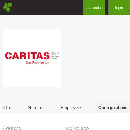
§
subscribe
login
Intro
About us
Employees
Open positions
Address
Workplace