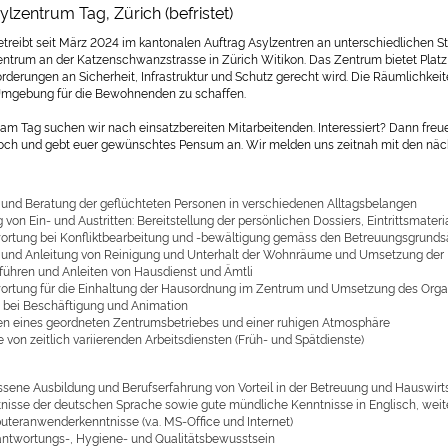
lzentrum Tag, Zürich (befristet)
etreibt seit März 2024 im kantonalen Auftrag Asylzentren an unterschiedlichen S
entrum an der Katzenschwanzstrasse in Zürich Witikon. Das Zentrum bietet Platz f
orderungen an Sicherheit, Infrastruktur und Schutz gerecht wird. Die Räumlichk
 Umgebung für die Bewohnenden zu schaffen.
 am Tag suchen wir nach einsatzbereiten Mitarbeitenden. Interessiert? Dann freu
ch und gebt euer gewünschtes Pensum an. Wir melden uns zeitnah mit den näch
 und Beratung der geflüchteten Personen in verschiedenen Alltagsbelangen
von Ein- und Austritten: Bereitstellung der persönlichen Dossiers, Eintrittsmat
ortung bei Konfliktbearbeitung und -bewältigung gemäss den Betreuungsgrunds
 und Anleitung von Reinigung und Unterhalt der Wohnräume und Umsetzung der
nführen und Anleiten von Hausdienst und Ämtli
ortung für die Einhaltung der Hausordnung im Zentrum und Umsetzung des Organ
 bei Beschäftigung und Animation
len eines geordneten Zentrumsbetriebes und einer ruhigen Atmosphäre
von zeitlich variierenden Arbeitsdiensten (Früh- und Spätdienste)
sene Ausbildung und Berufserfahrung von Vorteil in der Betreuung und Hauswirt
nisse der deutschen Sprache sowie gute mündliche Kenntnisse in Englisch, weit
teranwenderkenntnisse (v.a. MS-Office und Internet)
ntwortungs-, Hygiene- und Qualitätsbewusstsein