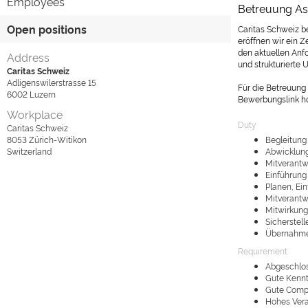
Employees
Betreuung Asy
Open positions
Caritas Schweiz b
eröffnen wir ein Z
den aktuellen Anf
Address
und strukturierte
Caritas Schweiz
Adligenswilerstrasse 15
Für die Betreuung
6002
Luzern
Bewerbungslink ho
Workplace
Duty
Caritas Schweiz
8053
Zürich-Witikon
Begleitung
Switzerland
Abwicklung 
Mitverantw
Einführung
Planen, Ei
Mitverantw
Mitwirkung
Sicherstel
Übernahme 
Requirement
Abgeschlos
Gute Kennt
Gute Compu
Hohes Vera