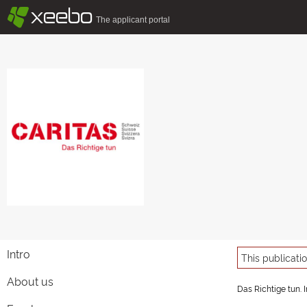
§
xeebo
The applicant portal
Intro
This publicati
About us
Das Richtige tun. 