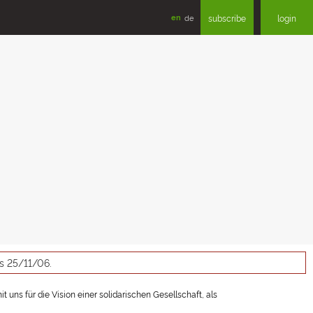
en
de
subscribe
login
as 25/11/06.
t uns für die Vision einer solidarischen Gesellschaft, als