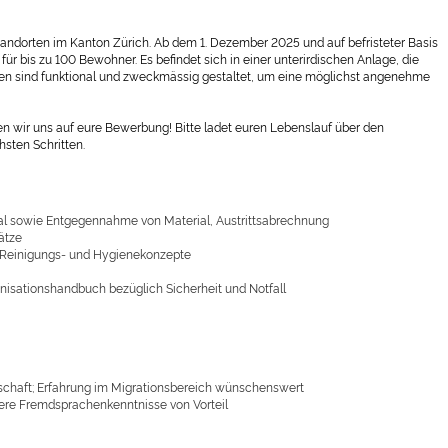
tandorten im Kanton Zürich. Ab dem 1. Dezember 2025 und auf befristeter Basis
ür bis zu 100 Bewohner. Es befindet sich in einer unterirdischen Anlage, die
eiten sind funktional und zweckmässig gestaltet, um eine möglichst angenehme
en wir uns auf eure Bewerbung! Bitte ladet euren Lebenslauf über den
sten Schritten.
erial sowie Entgegennahme von Material, Austrittsabrechnung
ätze
 Reinigungs- und Hygienekonzepte
isationshandbuch bezüglich Sicherheit und Notfall
schaft; Erfahrung im Migrationsbereich wünschenswert
ere Fremdsprachenkenntnisse von Vorteil