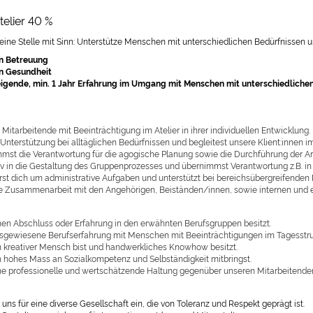
elier 40 %
 eine Stelle mit Sinn: Unterstütze Menschen mit unterschiedlichen Bedürfnissen u
n Betreuung
n Gesundheit
igende, min. 1 Jahr Erfahrung im Umgang mit Menschen mit unterschiedlichen
 Mitarbeitende mit Beeinträchtigung im Atelier in ihrer individuellen Entwicklung.
 Unterstützung bei alltäglichen Bedürfnissen und begleitest unsere Klient:innen 
mst die Verantwortung für die agogische Planung sowie die Durchführung der Ar
iv in die Gestaltung des Gruppenprozesses und übernimmst Verantwortung z.B. in
t dich um administrative Aufgaben und unterstützt bei bereichsübergreifenden P
ie Zusammenarbeit mit den Angehörigen, Beiständen/innen, sowie internen und e
en Abschluss oder Erfahrung in den erwähnten Berufsgruppen besitzt.
gewiesene Berufserfahrung mit Menschen mit Beeinträchtigungen im Tagesstruk
 kreativer Mensch bist und handwerkliches Knowhow besitzt.
 hohes Mass an Sozialkompetenz und Selbständigkeit mitbringst.
e professionelle und wertschätzende Haltung gegenüber unseren Mitarbeitenden
n
uns für eine diverse Gesellschaft ein, die von Toleranz und Respekt geprägt ist.