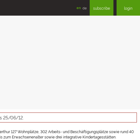
en
de
subscribe
login
as 25/06/12.
nterthur 127 Wohnplätze, 302 Arbeits- und Beschäftigungsplätze sowie rund 40
is zum Erwachsenenalter sowie drei integrative Kindertagesstätten.