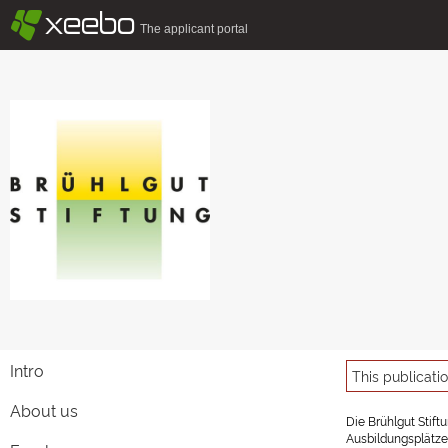
§
xeebo
The applicant portal
Intro
This publicati
About us
Die Brühlgut Stif
Ausbildungsplätze 