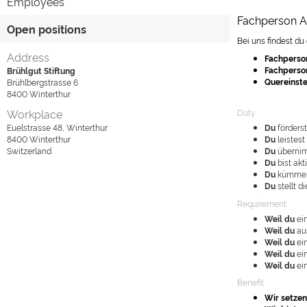
Employees
Fachperson At
Open positions
Bei uns findest du
Address
Fachperso
Fachperso
Brühlgut Stiftung
Quereinste
Brühlbergstrasse 6
8400
Winterthur
Workplace
Duty
Euelstrasse 48, Winterthur
Du
förderst
8400
Winterthur
Du
leistest
Switzerland
Du
übernim
Du
bist akt
Du
kümmers
Du
stellt d
Requirement
Weil du
ein
Weil du
aus
Weil du
ein
Weil du
ein
Weil
du
ein
Benefit
Wir setze