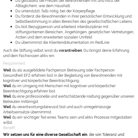
Du gestaltest die Freizeit der Bewohnenden mit und hilfst bei
Alltäglichem, wie dem Haushalt.
Du unterstützt, falls nötig, bei der Körperpflege.
Du förderst die Bewohnenden in ihrer persönlichen Entwicklung und
Selbstbestimmung in allen Bereichen des gesellschaftlichen Lebens.
Du bist Bezugsperson und arbeitest interdisziplinär mit
stiftungsinternen Bereichen, Angehörigen, gesetzlichen Vertretungen,
Ärzten und dem erweiterten sozialen Umfeld.
Du übernimmst die Klientendokumentation im RedLine
Auch die Stiftung selbst wirst du
vorantreiben
: Du bringst deine Erfahrung
und dein Fachwissen aktiv ein.
Requirement
Weil
du als ausgebildete Fachperson Betreuung oder Fachperson
Gesundheit EFZ erfahren bist in der Begleitung von Bewohnenden mit
kognitiver und körperlicher Beeinträchtigung.
Weil
du im Umgang mit Menschen mit kognitiver und körperlicher
Beeinträchtigung erfahren bist.
Weil
du eine professionelle und wertschätzende Haltung gegenüber unseren
Betreuten mitbringst.
Weil
du verantwortungsbewusst bist und auch unregelmässige
Arbeitseinsätze übernimmst.
Weil
du ein wichtiger Teil eines Teams sein und aktiv Prozesse mitgestalten
willst.
Benefit
Wir setzen uns für eine diverse Gesellschaft ein
, die von Toleranz und