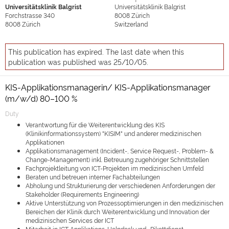
Universitätsklinik Balgrist
Universitätsklinik Balgrist
Forchstrasse 340
8008
Zürich
8008
Zürich
Switzerland
This publication has expired. The last date when this
publication was published was 25/10/05.
KIS-Applikationsmanagerin/ KIS-Applikationsmanager
(m/w/d) 80–100 %
Duty
Verantwortung für die Weiterentwicklung des KIS
(Klinikinformationssystem) "KISIM" und anderer medizinischen
Applikationen
Applikationsmanagement (Incident-, Service Request-, Problem- &
Change-Management) inkl. Betreuung zugehöriger Schnittstellen
Fachprojektleitung von ICT-Projekten im medizinischen Umfeld
Beraten und betreuen interner Fachabteilungen
Abholung und Strukturierung der verschiedenen Anforderungen der
Stakeholder (Requirements Engineering)
Aktive Unterstützung von Prozessoptimierungen in den medizinischen
Bereichen der Klinik durch Weiterentwicklung und Innovation der
medizinischen Services der ICT
Mitarbeit in ICT Applikations-Helpdesk und -Pikettdienst