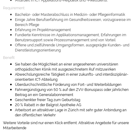
Requirement
Bachelor- oder Masterabschluss in Medizin- oder Pflegeinformatik
Einige Jahre Berufserfahrung im Gesundheitswesen, vorzugsweise im
Bereich Pflege
Erfahrung im Projektmanagement
Fundierte Kenntnisse im Applikationsmanagement, Erfahrungen im
Benutzersupport sowie Prozessmanagement sind von Vorteil
Offene und zielführende Umgangsformen, ausgeprägte Kunden- und
Dienstleistungsorientierung
Benefit
Sie haben die Möglichkeit an einer angesehenen universitären
orthopädischen Klinik mit ausgezeichnetem Ruf mitzuwirken
Abwechslungsreiche Tätigkeit in einer zukunfts- und interdisziplinär-
orientierten ICT-Abteilung
Überdurchschnittliche Förderung von Fort- und Weiterbildungen
Fahrvergünstigung von 50 % auf den ZVV-Bonuspass oder jährlichen
Beitrag an ein Generalabonnement
Geschenkter freier Tag zum Geburtstag
20 % Rabatt in der Balgrist Apotheke AG
Arbeitsort an attraktiver Lage in Zürich mit sehr guter Anbindung an
den öffentlichen Verkehr
Weitere Vorteile sind nur einen Klick entfernt: Attraktive Angebote für unsere
Mitarbeitende