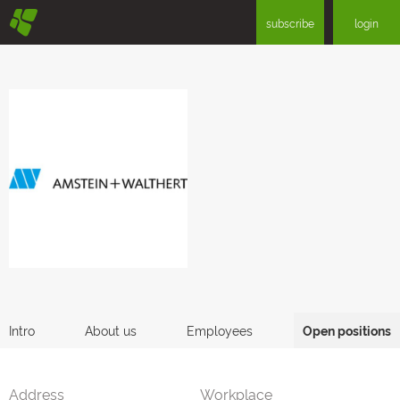
§
subscribe
login
Intro
About us
Employees
Open positions
Address
Workplace