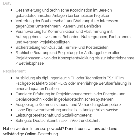
Duty
Gesamtleitung und technische Koordination im Bereich
gebäudetechnischer Anlagen bei komplexen Projekten
Vertretung der Bauherrschaft und Wahrung ihrer Interessen
gegenüber Unternehmern, Planern und Behörden
Verantwortung für Kommunikation und Abstimmung mit
Auftraggebern, Investoren, Behörden, Nutzergruppen, Fachplanern
und weiteren Projektbeteiligten
Sicherstellung von Qualität, Termin- und Kostenzielen
Fachliche Beratung und Begleitung der Auftraggeber in allen
Projektphasen – von der Konzeptentwicklung bis zur Inbetriebnahme
/ Betriebsphase
Requirement
Ausbildung als dipl. Ingenieur:in FH oder Techniker:in TS/HF im
Fachgebiet Elektro oder HLKS oder mehrjährige Berufserfahrung in
einer adäquaten Position
Fundierte Erfahrung im Projektmanagement in der Energie- und
Gebäudetechnik oder in gebäudetechnischen Systemen
Ausgeprägte Kommunikations- und Verhandlungskompetenz
Hohe Eigenverantwortung und selbstständige Arbeitsweise
Leistungsbereitschaft und Sozialkompetenz
Sehr gute Deutschkenntnisse in Wort und Schrift
Haben wir dein Interesse geweckt? Dann freuen wir uns auf deine
vollständige Online-Bewerbung.