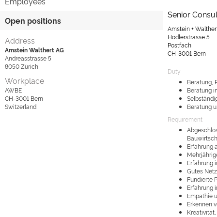
Employees
Senior Consu
Open positions
Amstein + Walther
Hodlerstrasse 5
Address
Postfach
Amstein Walthert AG
CH-3001 Bern
Andreasstrasse 5
8050
Zürich
Duty
Workplace
Beratung, P
AWBE
Beratung i
CH-3001
Bern
Selbständi
Switzerland
Beratung u
Requirement
Abgeschlos
Bauwirtsch
Erfahrung 
Mehrjährige
Erfahrung 
Gutes Netz
Fundierte 
Erfahrung 
Empathie u
Erkennen v
Kreativitä