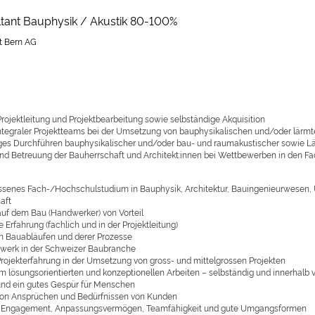
ltant Bauphysik / Akustik 80-100%
t Bern AG
rojektleitung und Projektbearbeitung sowie selbständige Akquisition
ntegraler Projektteams bei der Umsetzung von bauphysikalischen und/oder lär
ges Durchführen bauphysikalischer und/oder bau- und raumakustischer sowie
nd Betreuung der Bauherrschaft und Architekt:innen bei Wettbewerben in den F
senes Fach-/Hochschulstudium in Bauphysik, Architektur, Bauingenieurwesen, 
aft
auf dem Bau (Handwerker) von Vorteil
 Erfahrung (fachlich und in der Projektleitung)
in Bauabläufen und derer Prozesse
werk in der Schweizer Baubranche
Projekterfahrung in der Umsetzung von gross- und mittelgrossen Projekten
im lösungsorientierten und konzeptionellen Arbeiten – selbständig und innerha
nd ein gutes Gespür für Menschen
on Ansprüchen und Bedürfnissen von Kunden
t, Engagement, Anpassungsvermögen, Teamfähigkeit und gute Umgangsformen