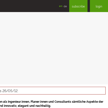
en
de
subscribe
login
as 26/05/12.
en als Ingenieur:innen, Planer:innen und Consultants sämtliche Aspekte der
d innovativ, elegant und nachhaltig.