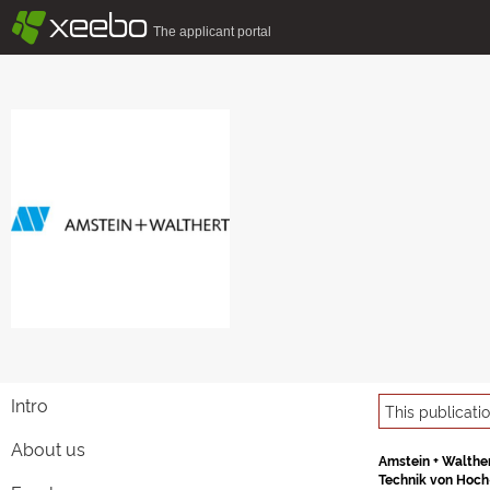
§
xeebo
The applicant portal
Intro
This publicati
About us
Amstein + Walther
Technik von Hoch-